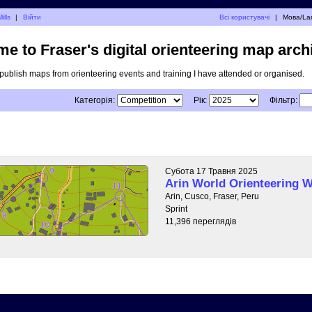
ills
|
Війти
Всі користувачі
|
Мова/La
e to Fraser's digital orienteering map arch
I publish maps from orienteering events and training I have attended or organised.
Категорія:
Рік:
Фільтр:
Субота 17 Травня 2025
Arin World Orienteering 
Arin, Cusco, Fraser, Peru
Sprint
11,396 переглядів