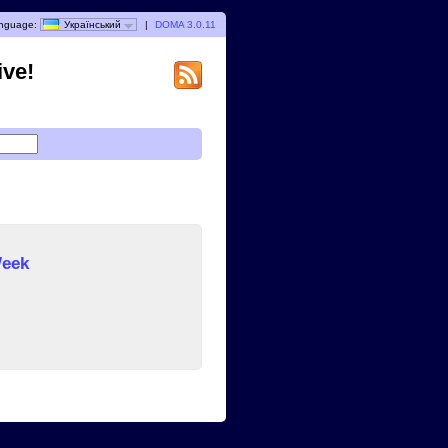
nguage:
Український
|
DOMA 3.0.11
ive!
Week