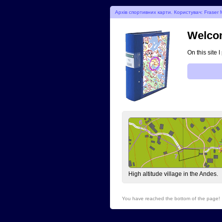
Архів спортивних карти. Користувач: Fraser M
Welcom
On this site 
High altitude village in the Andes.
You have reached the bottom of the page!