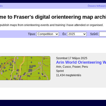
pés
Összes felhaszn
e to Fraser's digital orienteering map arch
I publish maps from orienteering events and training I have attended or organised.
Típus:
Év:
Szűrő:
Szombat 17 Május 2025
Arin World Orienteering 
Arin, Cusco, Fraser, Peru
Sprint
11,434 megtekintés