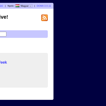
áló
|
Nyelv:
Magyar
|
DOMA 3.0.11
ive!
Week