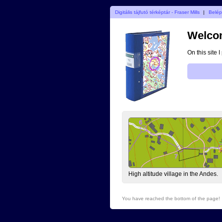
Digitális tájfutó térképtár - Fraser Mills
|
Belé
Welcom
On this site 
High altitude village in the Andes.
You have reached the bottom of the page!