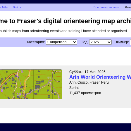
 Mills
|
Войти
Все пользователи
|
Язык
e to Fraser's digital orienteering map arch
I publish maps from orienteering events and training I have attended or organised.
Категория:
Год:
Фильтр:
Суббота 17 Мая 2025
Arin World Orienteering 
Arin, Cusco, Fraser, Peru
Sprint
11,437 просмотров