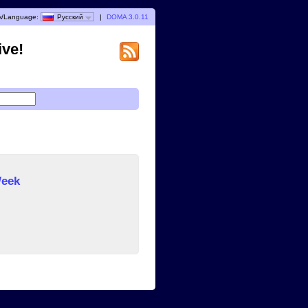
/Language:
Русский
|
DOMA 3.0.11
ive!
Week