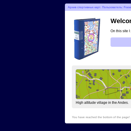
Архив спортивных карт. Пользователь: Fraser
Welcom
On this site 
High altitude village in the Andes.
You have reached the bottom of the page!